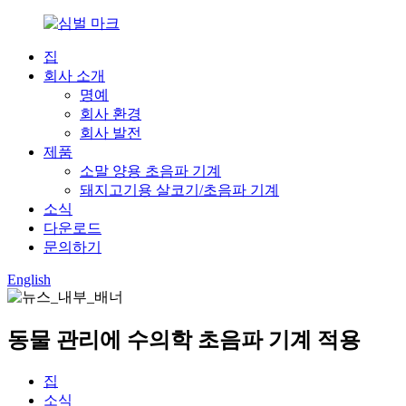
집
회사 소개
명예
회사 환경
회사 발전
제품
소말 양용 초음파 기계
돼지고기용 살코기/초음파 기계
소식
다운로드
문의하기
English
동물 관리에 수의학 초음파 기계 적용
집
소식