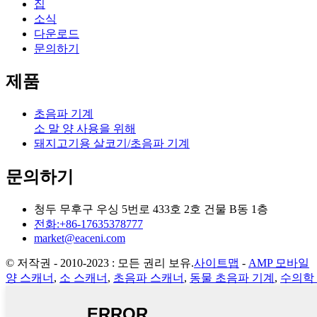
집
소식
다운로드
문의하기
제품
초음파 기계
소 말 양 사용을 위해
돼지고기용 살코기/초음파 기계
문의하기
청두 무후구 우싱 5번로 433호 2호 건물 B동 1층
전화:+86-17635378777
market@eaceni.com
© 저작권 - 2010-2023 : 모든 권리 보유.
사이트맵
-
AMP 모바일
양 스캐너
,
소 스캐너
,
초음파 스캐너
,
동물 초음파 기계
,
수의학